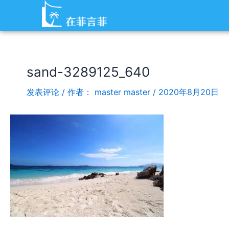
跳
Post
至
navigation
内
容
sand-3289125_640
发表评论
/ 作者：
master master
/
2020年8月20日